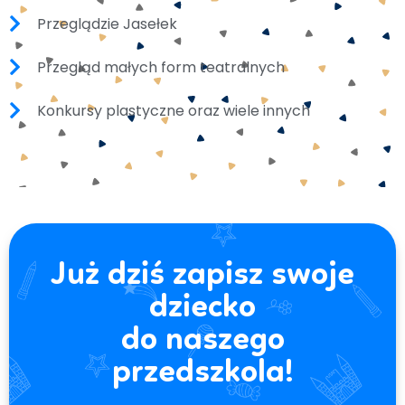
Przeglądzie Jasełek
Przegląd małych form teatralnych
Konkursy plastyczne oraz wiele innych
Już dziś zapisz swoje
dziecko
do naszego
przedszkola!