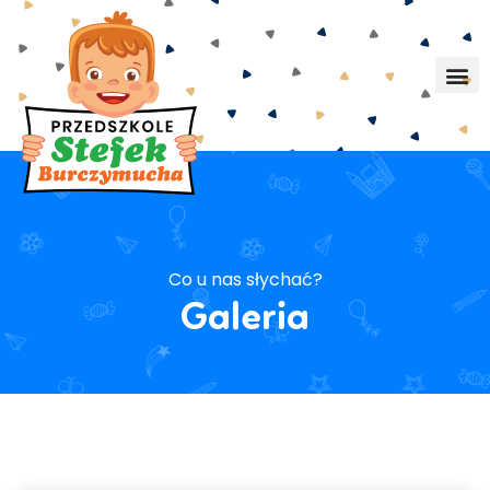
Co u nas słychać?
Galeria