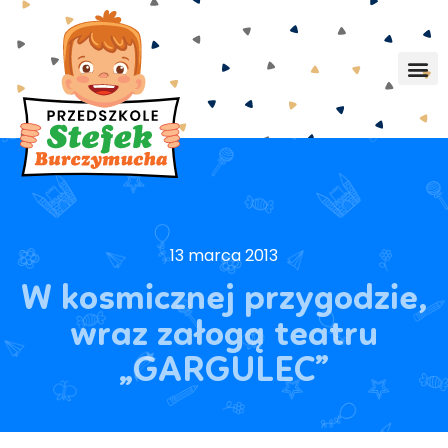
13 marca 2013
W kosmicznej przygodzie,
wraz załogą teatru
„GARGULEC”