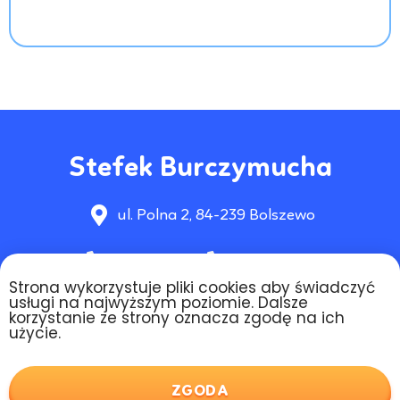
Stefek Burczymucha
ul. Polna 2, 84-239 Bolszewo
692 920 702
58 736 41 01
Strona wykorzystuje pliki cookies aby świadczyć
przedszkole-stefek.b@wp.pl
usługi na najwyższym poziomie. Dalsze
korzystanie ze strony oznacza zgodę na ich
użycie.
2021 © Przedszkole Stefek Burczymucha
ZGODA