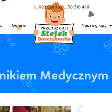
692 920 702
58 736 41 01
a
Galeria
Nasze grupy
wnikiem Medyczny