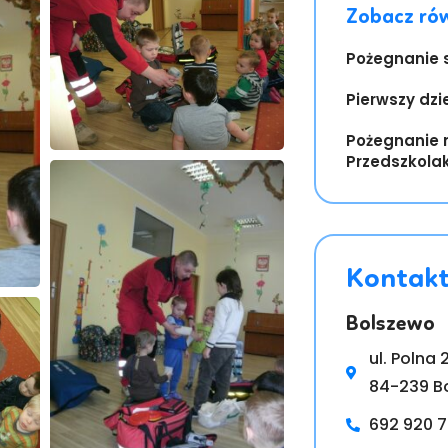
Zobacz ró
Pożegnanie 
Pierwszy dzi
Pożegnanie 
Przedszkola
Kontak
Bolszewo
ul. Polna 
84-239 B
692 920 