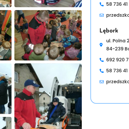
58 736 41 
przedszk
Lębork
ul. Polna 
84-239 B
692 920 
58 736 41 
przedszk