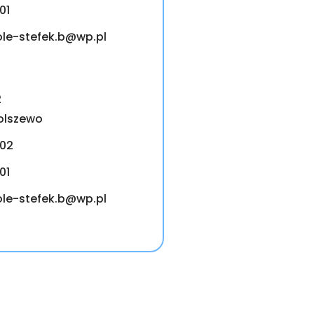
01
ole-stefek.b@wp.pl
2
olszewo
702
01
ole-stefek.b@wp.pl