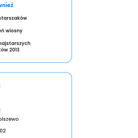
wnież
starszaków
eń wiosny
najstarszych
ków 2013
t
2
olszewo
702